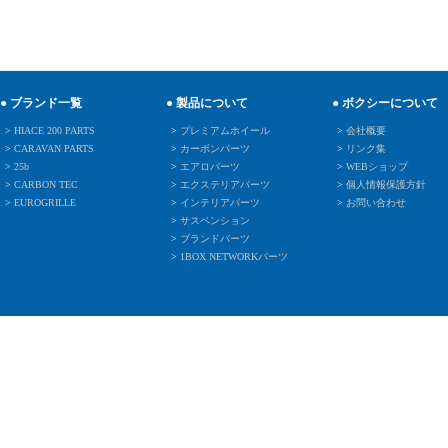
● ブランド一覧
● 製品について
● ボクシーについて
>
HIACE 200 PARTS
>
プレミアムホイール
>
会社概要
>
CARAVAN PARTS
>
カーボンパーツ
>
リンク集
>
25b
>
エアロパーツ
>
WEBショップ
>
CARBON TEC
>
エクステリアパーツ
>
個人情報保護方針
>
EUROGRILLE
>
インテリアパーツ
>
お問い合わせ
>
サスペンション
>
ブランドバーツ
>
1BOX NETWORKパーツ