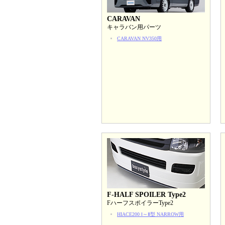
CARAVAN
キャラバン用パーツ
CARAVAN NV350用
F-HALF SPOILER Type2
FハーフスポイラーType2
HIACE200 Ⅰ～Ⅱ型 NARROW用