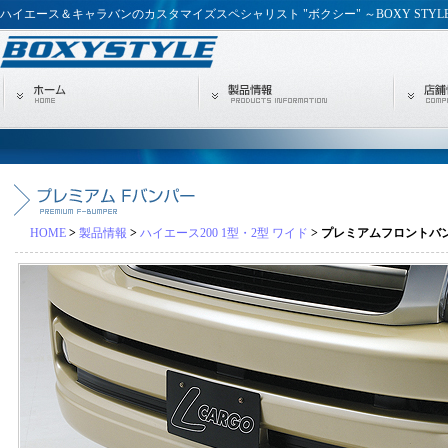
ハイエース＆キャラバンのカスタマイズスペシャリスト "ボクシー" ～BOXY STYL
HOME
>
製品情報
>
ハイエース200 1型・2型 ワイド
> プレミアムフロントバ