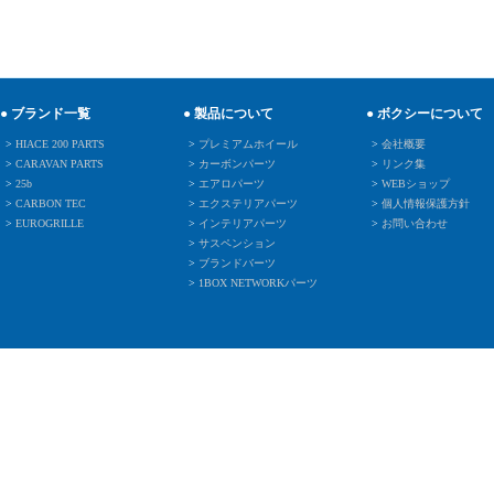
● ブランド一覧
● 製品について
● ボクシーについて
>
HIACE 200 PARTS
>
プレミアムホイール
>
会社概要
>
CARAVAN PARTS
>
カーボンパーツ
>
リンク集
>
25b
>
エアロパーツ
>
WEBショップ
>
CARBON TEC
>
エクステリアパーツ
>
個人情報保護方針
>
EUROGRILLE
>
インテリアパーツ
>
お問い合わせ
>
サスペンション
>
ブランドバーツ
>
1BOX NETWORKパーツ